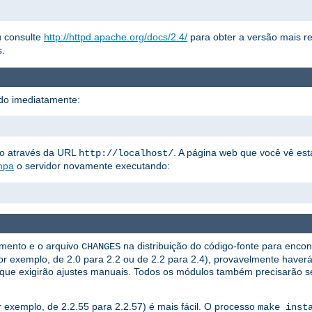
 consulte
http://httpd.apache.org/docs/2.4/
para obter a versão mais r
s.
do imediatamente:
to através da URL
. A página web que você vê es
http://localhost/
mpa
o servidor novamente executando:
amento e o arquivo
na distribuição do código-fonte para encon
CHANGES
por exemplo, de 2.0 para 2.2 ou de 2.2 para 2.4), provavelmente haver
que exigirão ajustes manuais. Todos os módulos também precisarão s
 exemplo, de 2.2.55 para 2.2.57) é mais fácil. O processo
make inst