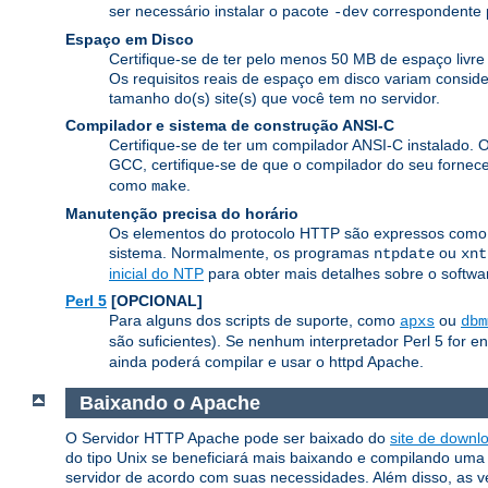
ser necessário instalar o pacote
correspondente p
-dev
Espaço em Disco
Certifique-se de ter pelo menos 50 MB de espaço livr
Os requisitos reais de espaço em disco variam consid
tamanho do(s) site(s) que você tem no servidor.
Compilador e sistema de construção ANSI-C
Certifique-se de ter um compilador ANSI-C instalado. 
GCC, certifique-se de que o compilador do seu fornec
como
.
make
Manutenção precisa do horário
Os elementos do protocolo HTTP são expressos como o 
sistema. Normalmente, os programas
ou
ntpdate
xnt
inicial do NTP
para obter mais detalhes sobre o softwar
Perl 5
[OPCIONAL]
Para alguns dos scripts de suporte, como
ou
apxs
dbm
são suficientes). Se nenhum interpretador Perl 5 for e
ainda poderá compilar e usar o httpd Apache.
Baixando o Apache
O Servidor HTTP Apache pode ser baixado do
site de downl
do tipo Unix se beneficiará mais baixando e compilando uma v
servidor de acordo com suas necessidades. Além disso, as v