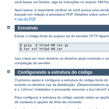
você baixar um binário, siga as instruções no arquivo
INSTA
Após baixar, é importante verificar se você possui uma vers
baixado em relação à assinatura PGP. Detalhes sobre como f
o
uso do PGP
.
Extraindo
Extrair o código-fonte do arquivo tar do servidor HTTP Apac
$ gzip 
-
d httpd-
NN
.
tar
.
gz

$ tar xvf httpd-
NN
.
tar
Isso criará um novo diretório no diretório atual contendo o có
compilação do servidor.
Configurando a estrutura do código
O próximo passo é configurar a estrutura do código-fonte do 
incluído no diretório raiz da distribuição. (Desenvolvedore
e o
instalados e precisarão executar o
a
libtool
buildconf
Para configurar a estrutura do código usando todas as opçõe
de variáveis e opções de linha de comando.