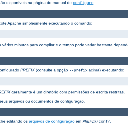
ão disponíveis na página do manual de
.
configure
acote Apache simplesmente executando o comando:
eva vários minutos para compilar e o tempo pode variar bastante depe
 configurado
PREFIX
(consulte a opção
acima) executando:
--prefix
REFIX
geralmente é um diretório com permissões de escrita restritas.
á seus arquivos ou documentos de configuração.
che editando os
arquivos de configuração
em
.
PREFIX
/conf/