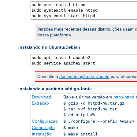
sudo yum install httpd

sudo systemctl enable httpd

sudo systemctl start httpd
Versões mais recentes dessas distribuições usam
dessa plataforma.
Instalando no Ubuntu/Debian
sudo apt install apache2

sudo service apache2 start
Consulte a
documentação do Ubuntu
para observaç
Instalando a partir do código-fonte
Download
Baixe a última versão em
http://httpd
Extração
$ gzip -d httpd-
NN
.tar.gz
$ tar xvf httpd-
NN
.tar
$ cd httpd-
NN
Configuração
$ ./configure --prefix=
PREFIX
Compilação
$ make
Instalação
$ make install