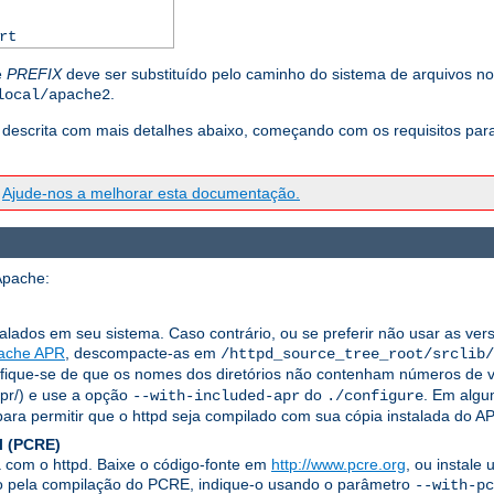
rt
e
PREFIX
deve ser substituído pelo caminho do sistema de arquivos no 
.
local/apache2
descrita com mais detalhes abaixo, começando com os requisitos para c
?
Ajude-nos a melhorar esta documentação.
Apache:
talados em seu sistema. Caso contrário, ou se preferir não usar as ver
ache APR
, descompacte-as em
/httpd_source_tree_root/srclib/
ifique-se de que os nomes dos diretórios não contenham números de ve
apr/) e use a opção
do
. Em algu
--with-included-apr
./configure
ra permitir que o httpd seja compilado com sua cópia instalada do AP
l (PCRE)
a com o httpd. Baixe o código-fonte em
http://www.pcre.org
, ou instale
ado pela compilação do PCRE, indique-o usando o parâmetro
--with-pc