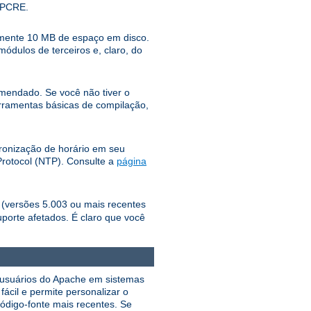
o PCRE.
damente 10 MB de espaço em disco.
dulos de terceiros e, claro, do
mendado. Se você não tiver o
erramentas básicas de compilação,
cronização de horário em seu
Protocol (NTP). Consulte a
página
o (versões 5.003 ou mais recentes
uporte afetados. É claro que você
os usuários do Apache em sistemas
ácil e permite personalizar o
ódigo-fonte mais recentes. Se