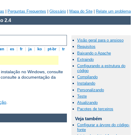
vas
|
Perguntas Frequentes
|
Glossário
|
Mapa do Site
|
Relate um problema
o 2.4
Visão geral para o ansioso
Requisitos
en
|
es
|
fr
|
ja
|
ko
|
pt-br
|
tr
Baixando o Apache
Extraindo
Configurando a estrutura do
código
 instalação no Windows, consulte
Compilando
, consulte a documentação da
Instalando
Personalizando
Teste
ação
.
Atualizando
Pacotes de terceiros
Veja também
Configurar a árvore do código-
fonte