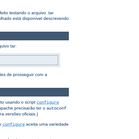
ito testando o arquivo .tar
lhado está disponível descrevendo
uivo tar:
ntes de prosseguir com a
ito usando o script
configure
 Apache precisarão ter o
autoconf
 versões oficiais.)
 o
aceita uma variedade
configure