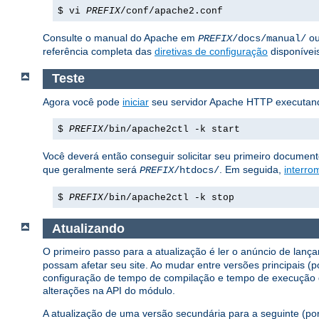
$ vi
PREFIX
/conf/apache2.conf
Consulte o manual do Apache em
ou
PREFIX
/docs/manual/
referência completa das
diretivas de configuração
disponívei
Teste
Agora você pode
iniciar
seu servidor Apache HTTP executan
$
PREFIX
/bin/apache2ctl -k start
Você deverá então conseguir solicitar seu primeiro documen
que geralmente será
. Em seguida,
interro
PREFIX
/htdocs/
$
PREFIX
/bin/apache2ctl -k stop
Atualizando
O primeiro passo para a atualização é ler o anúncio de lanç
possam afetar seu site. Ao mudar entre versões principais (
configuração de tempo de compilação e tempo de execução 
alterações na API do módulo.
A atualização de uma versão secundária para a seguinte (por