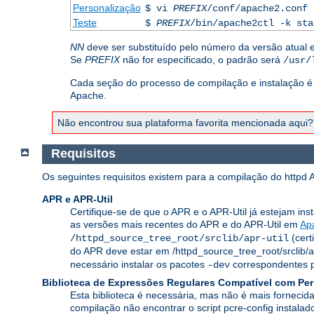
Personalização
$ vi
PREFIX
/conf/apache2.conf
Teste
$
PREFIX
/bin/apache2ctl -k sta
NN
deve ser substituído pelo número da versão atual 
Se
PREFIX
não for especificado, o padrão será
/usr/
Cada seção do processo de compilação e instalação é 
Apache.
Não encontrou sua plataforma favorita mencionada aqui
Requisitos
Os seguintes requisitos existem para a compilação do httpd 
APR e APR-Util
Certifique-se de que o APR e o APR-Util já estejam ins
as versões mais recentes do APR e do APR-Util em
Ap
(cert
/httpd_source_tree_root/srclib/apr-util
do APR deve estar em /httpd_source_tree_root/srclib/
necessário instalar os pacotes
correspondentes pa
-dev
Biblioteca de Expressões Regulares Compatível com Per
Esta biblioteca é necessária, mas não é mais fornecid
compilação não encontrar o script pcre-config instal