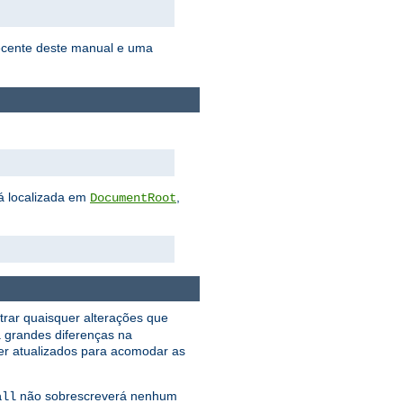
ecente deste manual e uma
tá localizada em
,
DocumentRoot
trar quaisquer alterações que
á grandes diferenças na
er atualizados para acomodar as
não sobrescreverá nenhum
all