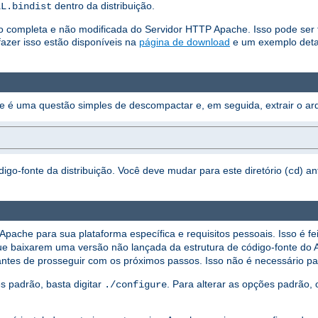
dentro da distribuição.
LL.bindist
ão completa e não modificada do Servidor HTTP Apache. Isso pode ser fe
azer isso estão disponíveis na
página de download
e um exemplo deta
he é uma questão simples de descompactar e, em seguida, extrair o arq
digo-fonte da distribuição. Você deve mudar para este diretório (
) a
cd
Apache para sua plataforma específica e requisitos pessoais. Isso é fe
s que baixarem uma versão não lançada da estrutura de código-fonte do
ntes de prosseguir com os próximos passos. Isso não é necessário para
s padrão, basta digitar
. Para alterar as opções padrão,
./configure