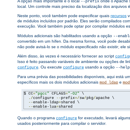
A opção mais importante é o local
onde o Apache s
--prefix
local. Um controle mais preciso da localização dos arquivos
Neste ponto, você também pode especificar quais
recursos
v
de módulos incluídos por padrão. Eles serão compilados c
execução. Você também pode optar por compilar módulos e
Módulos adicionais são habilitados usando a opção
--enabl
convertido em um hífen. Da mesma forma, você pode desabi
não pode avisá-lo se o módulo especificado não existir; ele 
Além disso, às vezes é necessário fornecer ao script
config
Isso é feito passando variáveis ​​de ambiente ou opções de 
. Ou execute
usando a opção
configure
configure
--help
Para uma prévia das possibilidades disponíveis, aqui está 
específicos mais os dois módulos adicionais
e
mod_ldap
mod
$ CC
=
"pgcc"
 CFLAGS
=
"-O2"
 \

./
configure 
--
prefix
=/
sw
/
pkg
/
apache \

--
enable-ldap
=
shared \

--
enable-lua
=
shared
Quando o programa
for executado, levará algun
configure
usados ​​posteriormente para compilar o servidor.