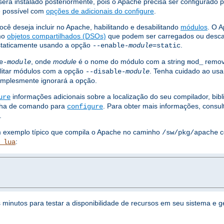
erá instalado posteriormente, pois o Apache precisa ser configurado 
 é possível com
opções de adicionais do configure
.
ocê deseja incluir no Apache, habilitando e desabilitando
módulos
. O 
omo
objetos compartilhados (DSOs)
que podem ser carregados ou desc
staticamente usando a opção
.
--enable-
module
=static
, onde
module
é o nome do módulo com a string
remov
e-
module
mod_
litar módulos com a opção
. Tenha cuidado ao usa
--disable-
module
simplesmente ignorará a opção.
informações adicionais sobre a localização do seu compilador, bib
ure
linha de comando para
. Para obter mais informações, consu
configure
.
um exemplo típico que compila o Apache no caminho
c
/sw/pkg/apache
:
_lua
s minutos para testar a disponibilidade de recursos em seu sistema e 