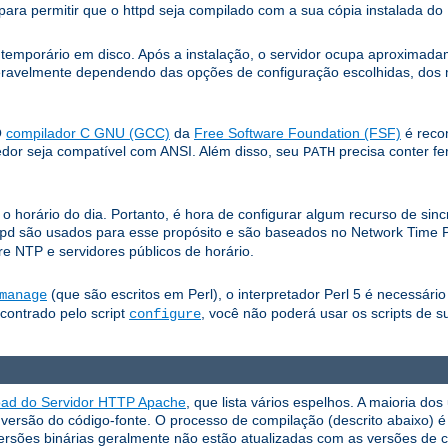
ara permitir que o httpd seja compilado com a sua cópia instalada d
e temporário em disco. Após a instalação, o servidor ocupa aproxima
eravelmente dependendo das opções de configuração escolhidas, dos mó
O
compilador C GNU (GCC)
da
Free Software Foundation (FSF)
é reco
edor seja compatível com ANSI. Além disso, seu
precisa conter f
PATH
horário do dia. Portanto, é hora de configurar algum recurso de sin
são usados ​​para esse propósito e são baseados no Network Time 
pd
e NTP e servidores públicos de horário.
(que são escritos em Perl), o interpretador Perl 5 é necessári
manage
ncontrado pelo script
, você não poderá usar os scripts de s
configure
oad do Servidor HTTP Apache
, que lista vários espelhos. A maioria d
ersão do código-fonte. O processo de compilação (descrito abaixo) é f
ersões binárias geralmente não estão atualizadas com as versões de c